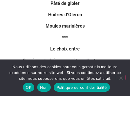
Pâté de gibier
Huîtres d’Oléron
Moules marinières
***
Le choix entre
Suprême de faisan, garniture d’automne
Nous utilisons des cookies pour vous garantir la meilleure
ou
expérience sur notre site web. Si vous continuez à utiliser ce
site, nous supposerons que vous en êtes satisfait.
Mi-cuit de saumon frais d’Ecosse, garniture
OK
Non
Politique de confidentialité
d’automne
***
Tartelette tiède aux pommes et glace vanille
***